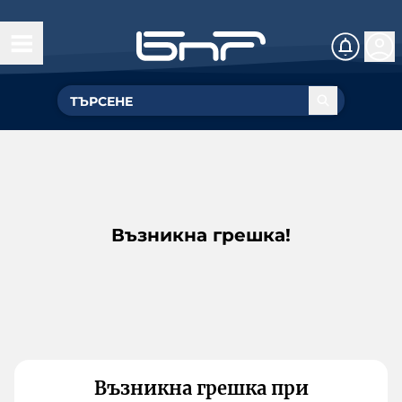
Възникна грешка!
Възникна грешка при