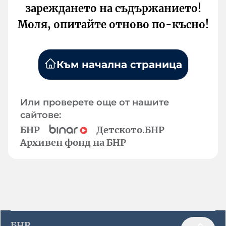
зареждането на съдържанието!
Моля, опитайте отново по-късно!
Към начална страница
Или проверете още от нашите
сайтове:
БНР
Детското.БНР
Архивен фонд на БНР
БНР