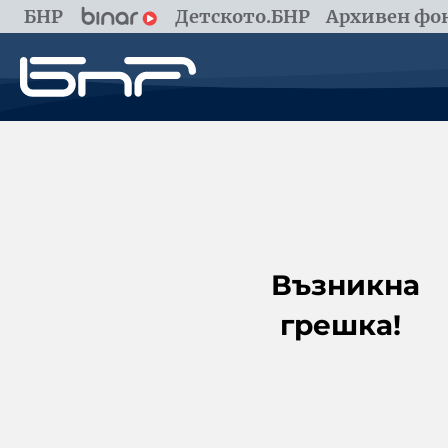
БНР
Детското.БНР
Архивен фон
Възникна
грешка!