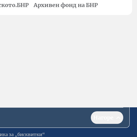
ското.БНР
Архивен фонд на БНР
Нагоре
ика за „бисквитки“