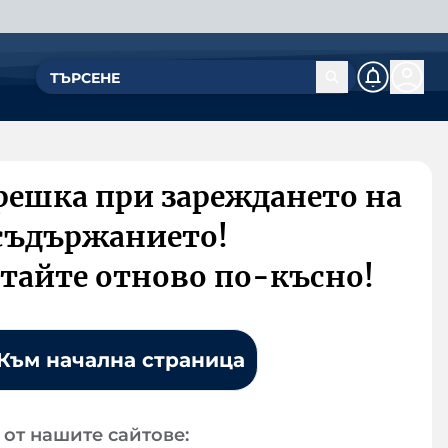
решка при зареждането на
съдържанието!
тайте отново по-късно!
Към начална страница
от нашите сайтове: