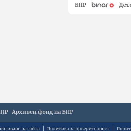
БНР
Дет
БНР
Архивен фонд на БНР
ползване на сайта
Политика за поверителност
Полит