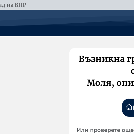
д на БНР
Възникна г
Моля, опи
Или проверете още 