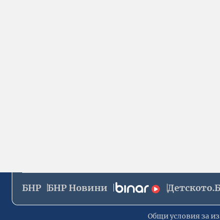
БНР
БНР Новини
Детското.
Общи условия за из