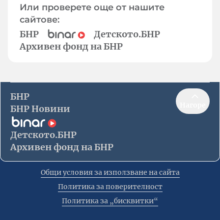
Или проверете още от нашите
сайтове:
БНР
Детското.БНР
Архивен фонд на БНР
БНР
Нагоре
БНР Новини
Детското.БНР
Архивен фонд на БНР
Общи условия за използване на сайта
Политика за поверителност
Политика за „бисквитки“