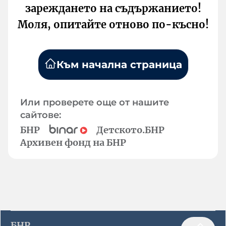
зареждането на съдържанието!
Моля, опитайте отново по-късно!
Към начална страница
Или проверете още от нашите
сайтове:
БНР
Детското.БНР
Архивен фонд на БНР
БНР