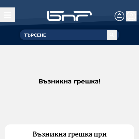
Възникна грешка!
Възникна грешка при