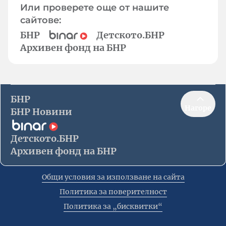
Или проверете още от нашите
сайтове:
БНР
Детското.БНР
Архивен фонд на БНР
БНР
Нагоре
БНР Новини
Детското.БНР
Архивен фонд на БНР
Общи условия за използване на сайта
Политика за поверителност
Политика за „бисквитки“