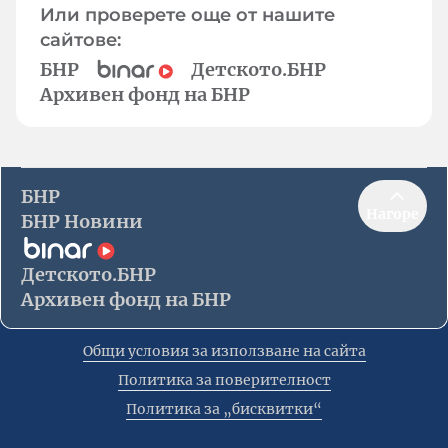
Или проверете още от нашите
сайтове:
БНР
Детското.БНР
Архивен фонд на БНР
БНР
Нагоре
БНР Новини
Детското.БНР
Архивен фонд на БНР
Общи условия за използване на сайта
Политика за поверителност
Политика за „бисквитки“