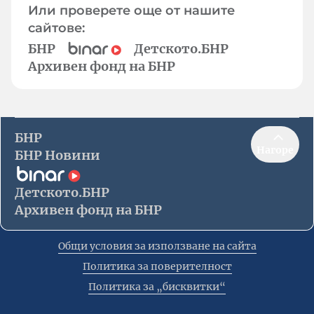
Или проверете още от нашите
сайтове:
БНР
Детското.БНР
Архивен фонд на БНР
БНР
Нагоре
БНР Новини
Детското.БНР
Архивен фонд на БНР
Общи условия за използване на сайта
Политика за поверителност
Политика за „бисквитки“