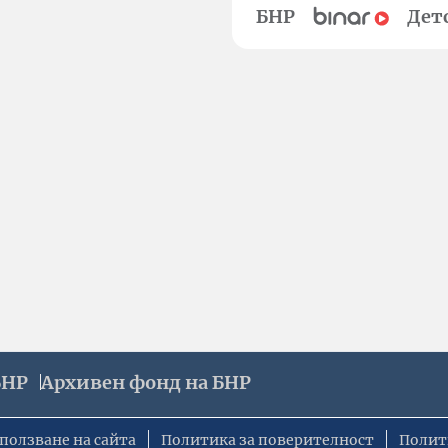
БНР
Дет
БНР
Архивен фонд на БНР
ползване на сайта
Политика за поверителност
Полит