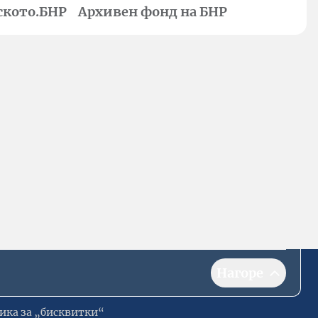
ското.БНР
Архивен фонд на БНР
Нагоре
ика за „бисквитки“