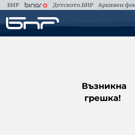
БНР
Детското.БНР
Архивен фон
Възникна
грешка!