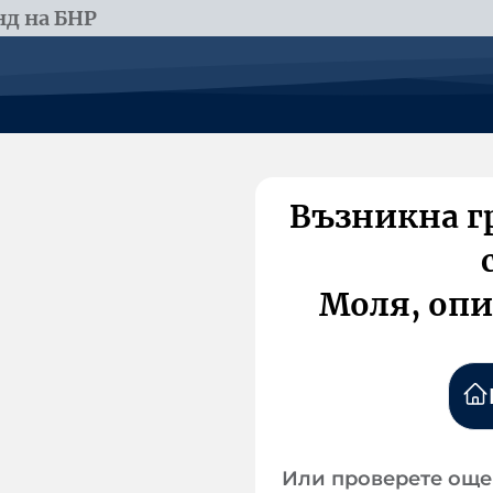
д на БНР
Възникна г
Моля, опи
Или проверете още 