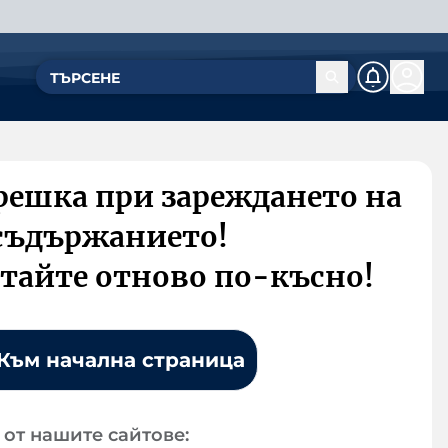
решка при зареждането на
съдържанието!
тайте отново по-късно!
Към начална страница
от нашите сайтове: