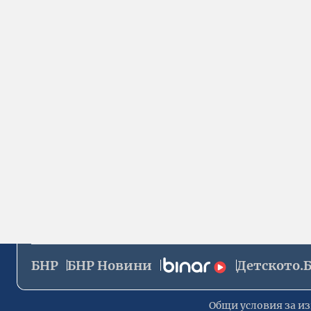
БНР
БНР Новини
Детското.
Общи условия за из