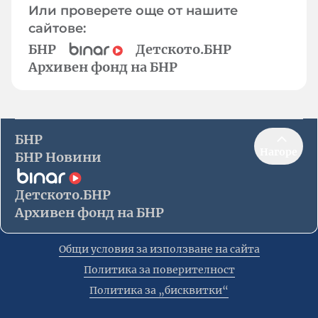
Или проверете още от нашите
сайтове:
БНР
Детското.БНР
Архивен фонд на БНР
БНР
Нагоре
БНР Новини
Детското.БНР
Архивен фонд на БНР
Общи условия за използване на сайта
Политика за поверителност
Политика за „бисквитки“