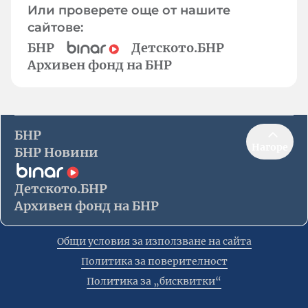
Или проверете още от нашите
сайтове:
БНР
Детското.БНР
Архивен фонд на БНР
БНР
Нагоре
БНР Новини
Детското.БНР
Архивен фонд на БНР
Общи условия за използване на сайта
Политика за поверителност
Политика за „бисквитки“