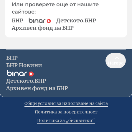
Или проверете още от нашите
сайтове:
БНР
Детското.БНР
Архивен фонд на БНР
БНР
Нагоре
БНР Новини
Детското.БНР
Архивен фонд на БНР
Общи условия за използване на сайта
Политика за поверителност
Политика за „бисквитки“