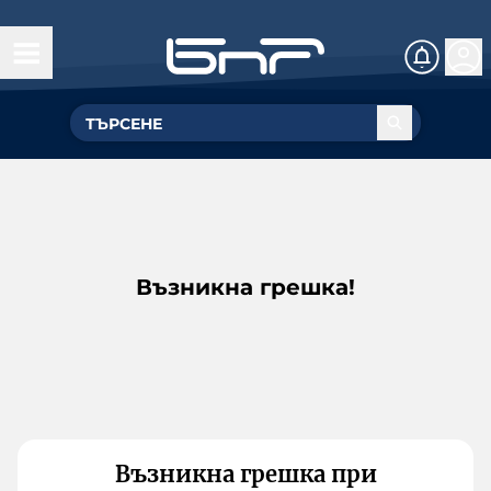
Възникна грешка!
Възникна грешка при