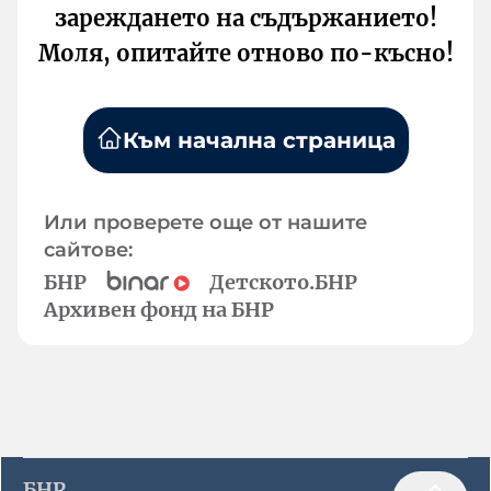
зареждането на съдържанието!
Моля, опитайте отново по-късно!
Към начална страница
Или проверете още от нашите
сайтове:
БНР
Детското.БНР
Архивен фонд на БНР
БНР