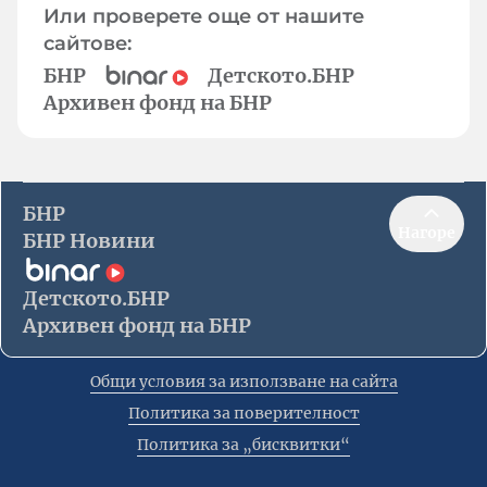
Или проверете още от нашите
сайтове:
БНР
Детското.БНР
Архивен фонд на БНР
БНР
Нагоре
БНР Новини
Детското.БНР
Архивен фонд на БНР
Общи условия за използване на сайта
Политика за поверителност
Политика за „бисквитки“