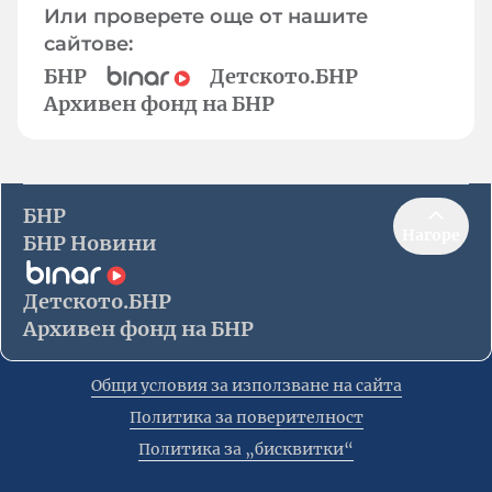
Или проверете още от нашите
сайтове:
БНР
Детското.БНР
Архивен фонд на БНР
БНР
Нагоре
БНР Новини
Детското.БНР
Архивен фонд на БНР
Общи условия за използване на сайта
Политика за поверителност
Политика за „бисквитки“