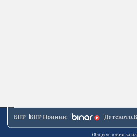
БНР
БНР Новини
Детското.
Общи условия за из