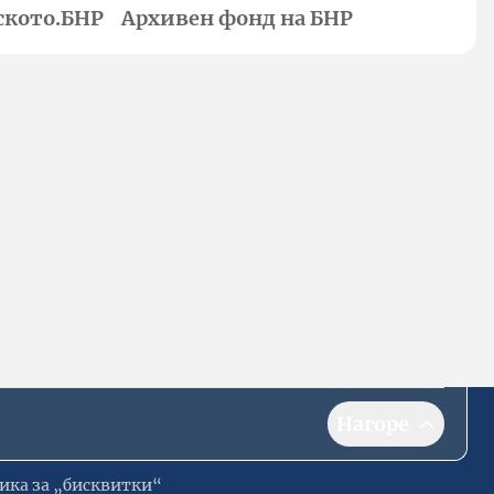
ското.БНР
Архивен фонд на БНР
Нагоре
ика за „бисквитки“