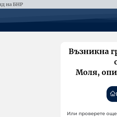
д на БНР
Възникна г
Моля, опи
Или проверете още 