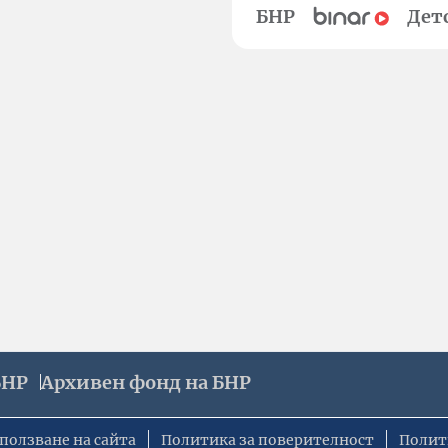
БНР
Дет
БНР
Архивен фонд на БНР
ползване на сайта
Политика за поверителност
Полит