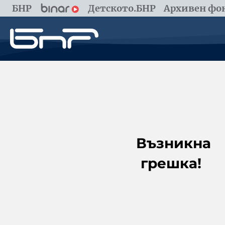
БНР
Детското.БНР
Архивен фон
Възникна
грешка!