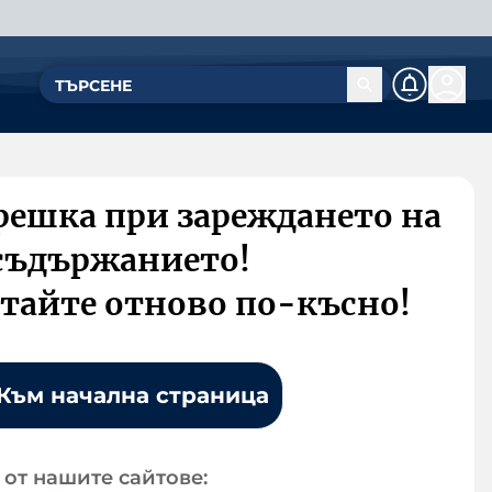
решка при зареждането на
съдържанието!
тайте отново по-късно!
Към начална страница
от нашите сайтове: