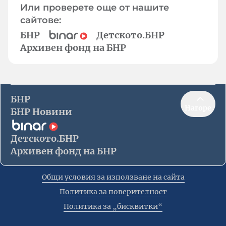
Или проверете още от нашите
сайтове:
БНР
Детското.БНР
Архивен фонд на БНР
БНР
Нагоре
БНР Новини
Детското.БНР
Архивен фонд на БНР
Общи условия за използване на сайта
Политика за поверителност
Политика за „бисквитки“