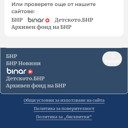
Или проверете още от нашите
сайтове:
БНР
Детското.БНР
Архивен фонд на БНР
БНР
Нагоре
БНР Новини
Детското.БНР
Архивен фонд на БНР
Общи условия за използване на сайта
Политика за поверителност
Политика за „бисквитки“