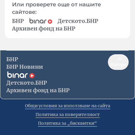
Или проверете още от нашите
сайтове:
БНР
Детското.БНР
Архивен фонд на БНР
БНР
Нагоре
БНР Новини
Детското.БНР
Архивен фонд на БНР
Общи условия за използване на сайта
Политика за поверителност
Политика за „бисквитки“