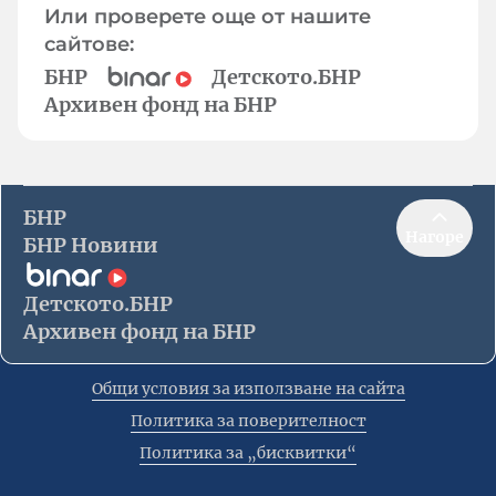
Или проверете още от нашите
сайтове:
БНР
Детското.БНР
Архивен фонд на БНР
БНР
Нагоре
БНР Новини
Детското.БНР
Архивен фонд на БНР
Общи условия за използване на сайта
Политика за поверителност
Политика за „бисквитки“