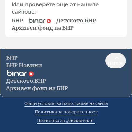
Или проверете още от нашите
сайтове:
БНР
Детското.БНР
Архивен фонд на БНР
БНР
Нагоре
БНР Новини
Детското.БНР
Архивен фонд на БНР
Общи условия за използване на сайта
Политика за поверителност
Политика за „бисквитки“