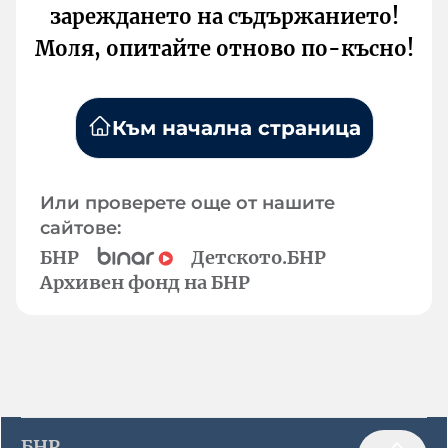
зареждането на съдържанието!
Моля, опитайте отново по-късно!
Към начална страница
Или проверете още от нашите
сайтове:
БНР
Детското.БНР
Архивен фонд на БНР
БНР