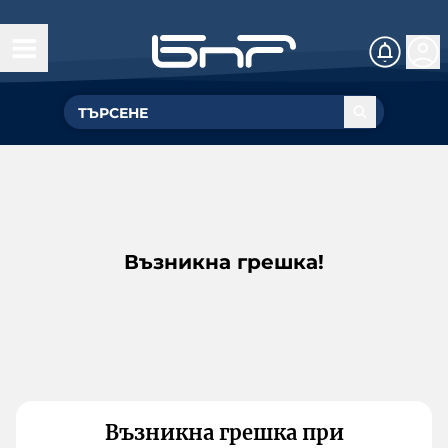
Възникна грешка!
Възникна грешка при