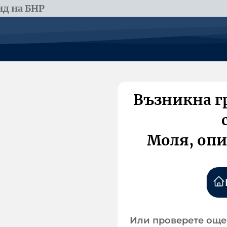
д на БНР
Възникна г
Моля, опи
Или проверете още 