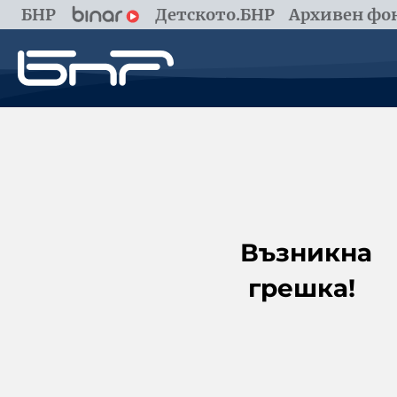
БНР
Детското.БНР
Архивен фон
Възникна
грешка!