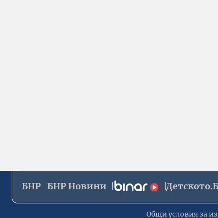
БНР
БНР Новини
Детското.
Общи условия за из