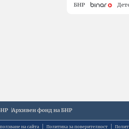
БНР
Дет
БНР
Архивен фонд на БНР
ползване на сайта
Политика за поверителност
Полит