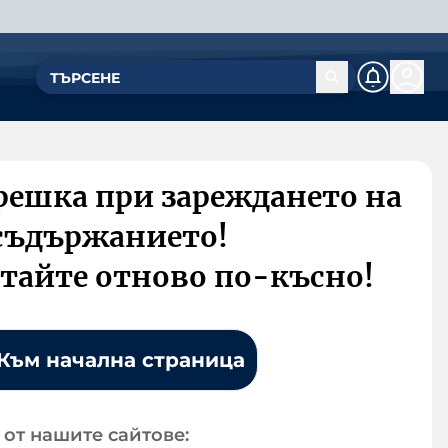
решка при зареждането на
съдържанието!
тайте отново по-късно!
Към начална страница
от нашите сайтове: