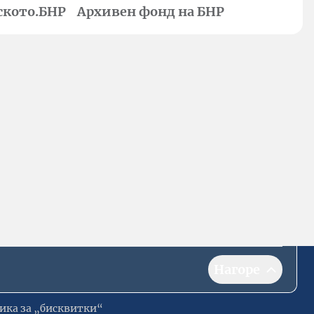
ското.БНР
Архивен фонд на БНР
Нагоре
ика за „бисквитки“