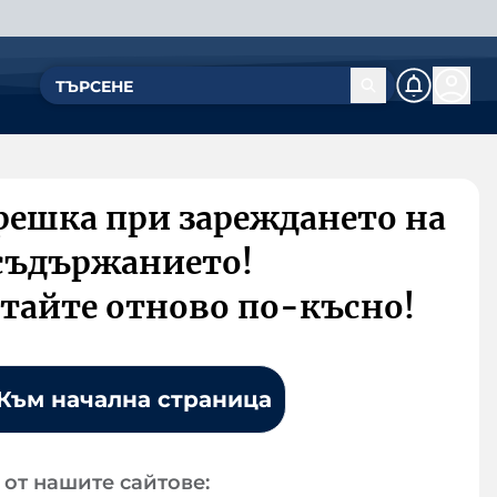
решка при зареждането на
съдържанието!
тайте отново по-късно!
Към начална страница
от нашите сайтове: