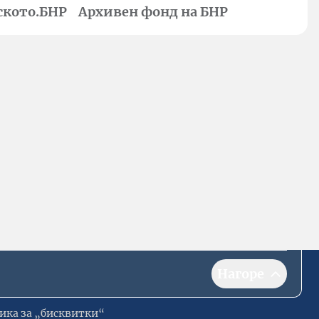
ското.БНР
Архивен фонд на БНР
Нагоре
ика за „бисквитки“