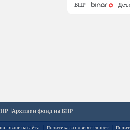
БНР
Дет
БНР
Архивен фонд на БНР
ползване на сайта
Политика за поверителност
Полит