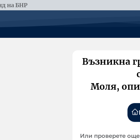
д на БНР
Възникна г
Моля, опи
Или проверете още 