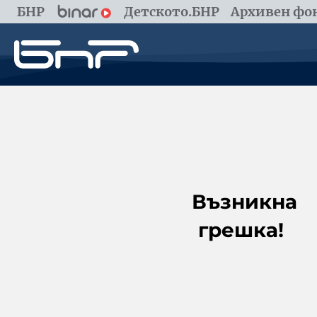
БНР
Детското.БНР
Архивен фон
Възникна
грешка!