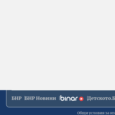
БНР
БНР Новини
Детското.
Общи условия за из