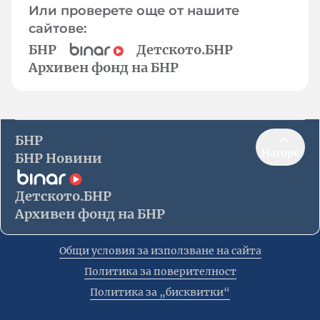
Или проверете още от нашите
сайтове:
БНР
Детското.БНР
Архивен фонд на БНР
БНР
Нагоре
БНР Новини
Детското.БНР
Архивен фонд на БНР
Общи условия за използване на сайта
Политика за поверителност
Политика за „бисквитки“