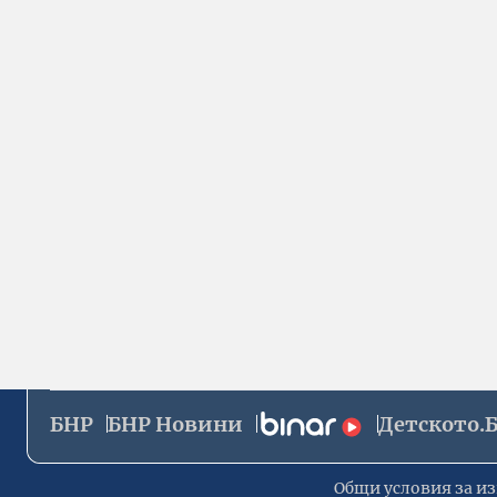
БНР
БНР Новини
Детското.
Общи условия за из