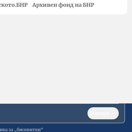
ското.БНР
Архивен фонд на БНР
Нагоре
ика за „бисквитки“