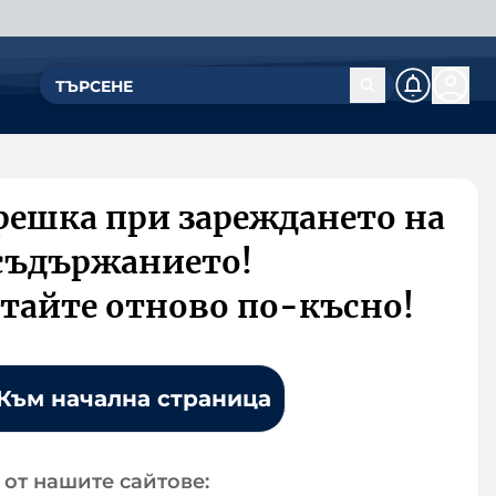
решка при зареждането на
съдържанието!
тайте отново по-късно!
Към начална страница
от нашите сайтове: