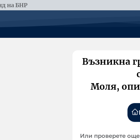
д на БНР
Възникна г
Моля, опи
Или проверете още 