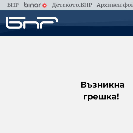
БНР
Детското.БНР
Архивен фон
Възникна
грешка!