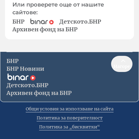
Или проверете още от нашите
сайтове:
БНР
Детското.БНР
Архивен фонд на БНР
БНР
Нагоре
БНР Новини
Детското.БНР
Архивен фонд на БНР
Общи условия за използване на сайта
Политика за поверителност
Политика за „бисквитки“