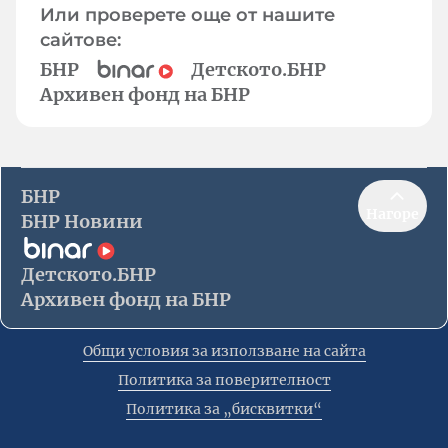
Или проверете още от нашите
сайтове:
БНР
Детското.БНР
Архивен фонд на БНР
БНР
Нагоре
БНР Новини
Детското.БНР
Архивен фонд на БНР
Общи условия за използване на сайта
Политика за поверителност
Политика за „бисквитки“