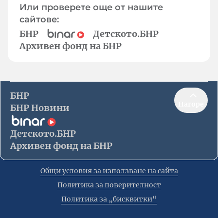
Или проверете още от нашите
сайтове:
БНР
Детското.БНР
Архивен фонд на БНР
БНР
Нагоре
БНР Новини
Детското.БНР
Архивен фонд на БНР
Общи условия за използване на сайта
Политика за поверителност
Политика за „бисквитки“