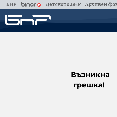
БНР
Детското.БНР
Архивен фон
Възникна
грешка!