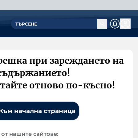
решка при зареждането на
съдържанието!
тайте отново по-късно!
Към начална страница
от нашите сайтове: