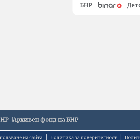
БНР
Дет
БНР
Архивен фонд на БНР
ползване на сайта
Политика за поверителност
Полит