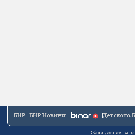
БНР
БНР Новини
Детското.
Общи условия за из