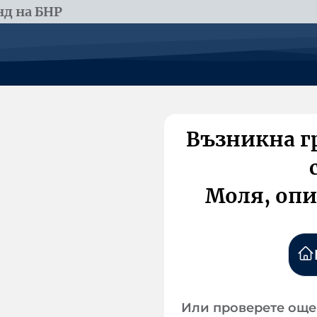
д на БНР
Възникна г
Моля, опи
Или проверете още 