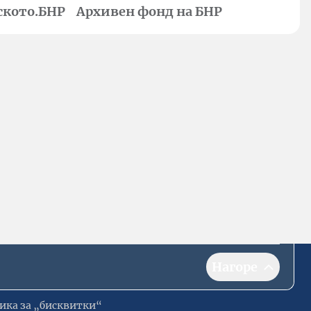
ското.БНР
Архивен фонд на БНР
Нагоре
ика за „бисквитки“