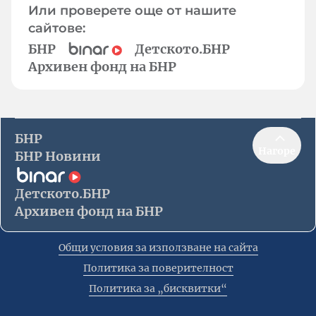
Или проверете още от нашите
сайтове:
БНР
Детското.БНР
Архивен фонд на БНР
БНР
Нагоре
БНР Новини
Детското.БНР
Архивен фонд на БНР
Общи условия за използване на сайта
Политика за поверителност
Политика за „бисквитки“