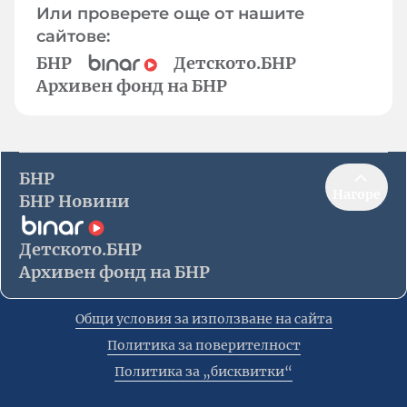
Или проверете още от нашите
сайтове:
БНР
Детското.БНР
Архивен фонд на БНР
БНР
Нагоре
БНР Новини
Детското.БНР
Архивен фонд на БНР
Общи условия за използване на сайта
Политика за поверителност
Политика за „бисквитки“