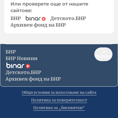
Или проверете още от нашите
сайтове:
БНР
Детското.БНР
Архивен фонд на БНР
БНР
Нагоре
БНР Новини
Детското.БНР
Архивен фонд на БНР
Общи условия за използване на сайта
Политика за поверителност
Политика за „бисквитки“