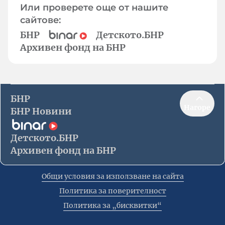
Или проверете още от нашите
сайтове:
БНР
Детското.БНР
Архивен фонд на БНР
БНР
Нагоре
БНР Новини
Детското.БНР
Архивен фонд на БНР
Общи условия за използване на сайта
Политика за поверителност
Политика за „бисквитки“