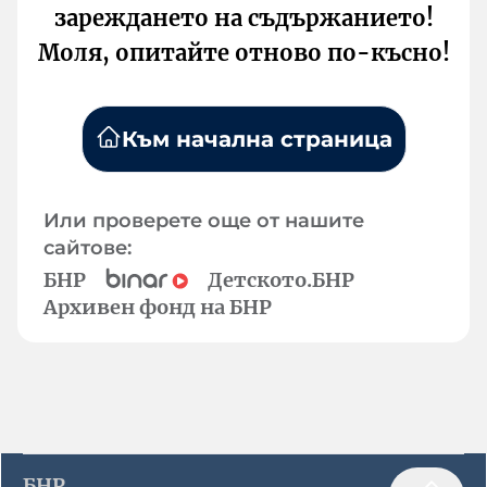
зареждането на съдържанието!
Моля, опитайте отново по-късно!
Към начална страница
Или проверете още от нашите
сайтове:
БНР
Детското.БНР
Архивен фонд на БНР
БНР