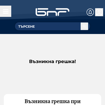
Възникна грешка!
Възникна грешка при