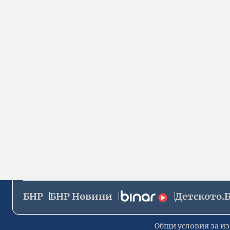
БНР
БНР Новини
Детското.
Общи условия за из