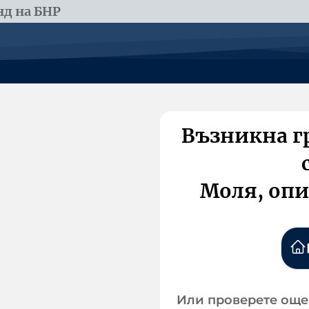
д на БНР
Възникна г
Моля, опи
Или проверете още 