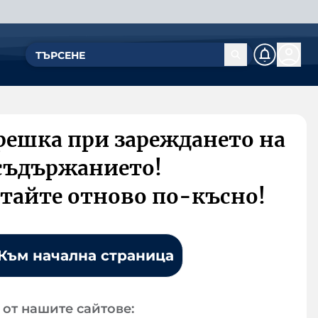
решка при зареждането на
съдържанието!
тайте отново по-късно!
Към начална страница
от нашите сайтове: