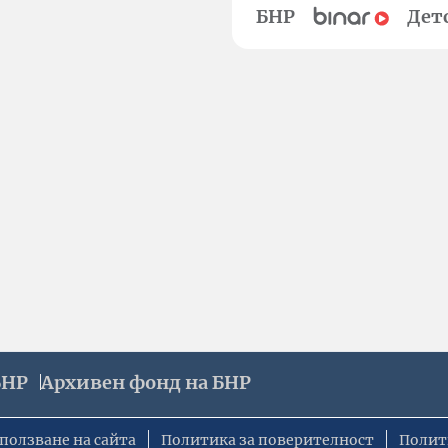
БНР
Дет
БНР
Архивен фонд на БНР
ползване на сайта
Политика за поверителност
Полит