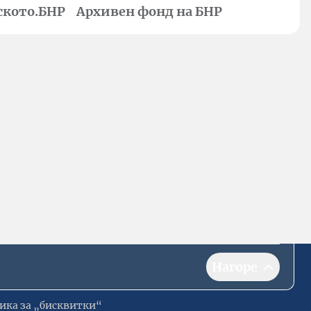
ското.БНР
Архивен фонд на БНР
Нагоре
ика за „бисквитки“