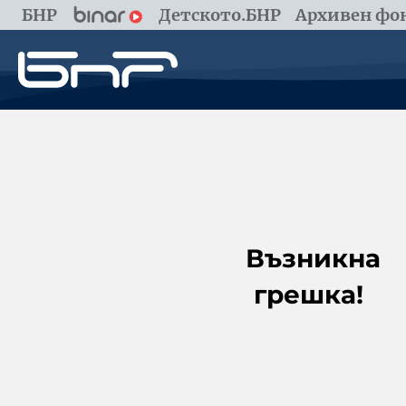
БНР
Детското.БНР
Архивен фон
Възникна
грешка!