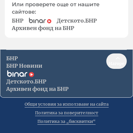
Или проверете още от нашите
сайтове:
БНР
Детското.БНР
Архивен фонд на БНР
БНР
Нагоре
БНР Новини
Детското.БНР
Архивен фонд на БНР
Общи условия за използване на сайта
Политика за поверителност
Политика за „бисквитки“