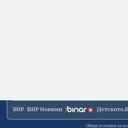
БНР
БНР Новини
Детското.
Общи условия за из