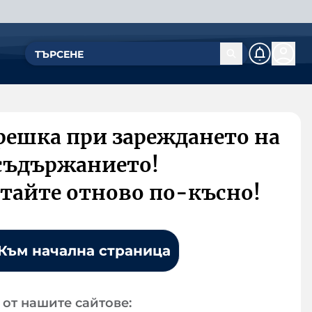
решка при зареждането на
съдържанието!
тайте отново по-късно!
Към начална страница
от нашите сайтове: