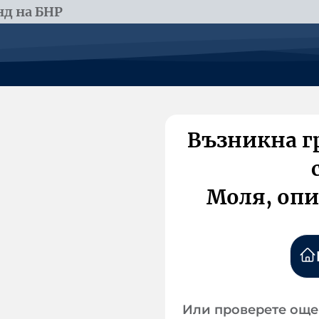
д на БНР
Възникна г
Моля, опи
Или проверете още 