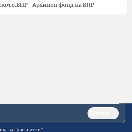
ското.БНР
Архивен фонд на БНР
Нагоре
ика за „бисквитки“