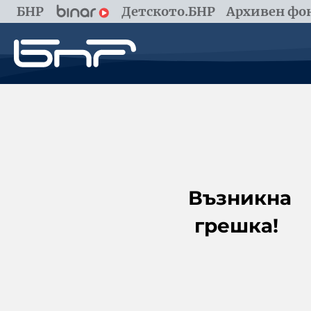
БНР
Детското.БНР
Архивен фон
Възникна
грешка!