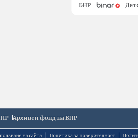
БНР
Дет
БНР
Архивен фонд на БНР
ползване на сайта
Политика за поверителност
Полит