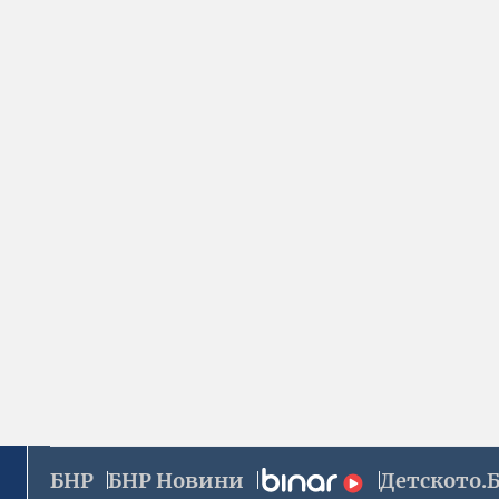
БНР
БНР Новини
Детското.