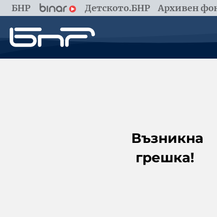
БНР
Детското.БНР
Архивен фон
Възникна
грешка!