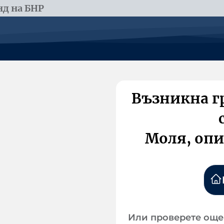
д на БНР
Възникна г
Моля, опи
Или проверете още 