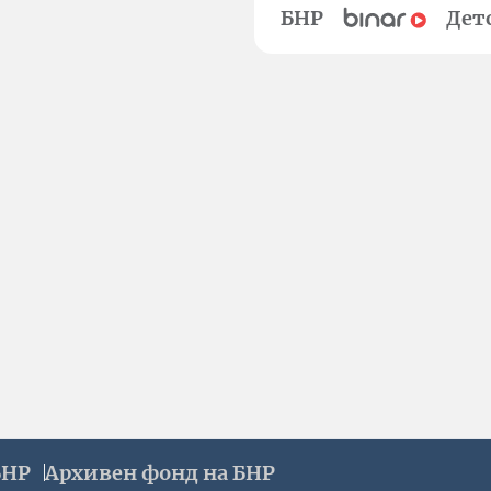
БНР
Дет
БНР
Архивен фонд на БНР