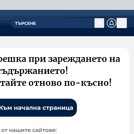
решка при зареждането на
съдържанието!
тайте отново по-късно!
Към начална страница
от нашите сайтове: