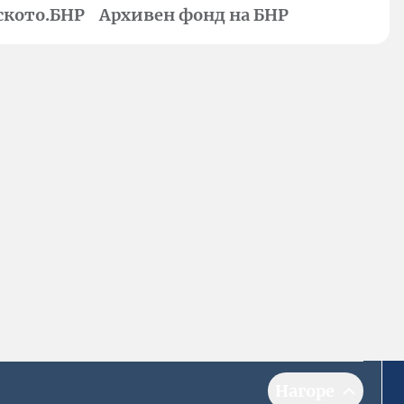
ското.БНР
Архивен фонд на БНР
Нагоре