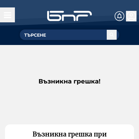
Възникна грешка!
Възникна грешка при