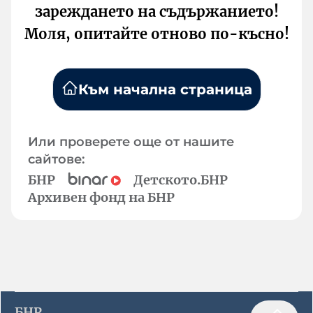
зареждането на съдържанието!
Моля, опитайте отново по-късно!
Към начална страница
Или проверете още от нашите
сайтове:
БНР
Детското.БНР
Архивен фонд на БНР
БНР