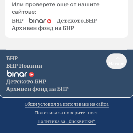
Или проверете още от нашите
сайтове:
БНР
Детското.БНР
Архивен фонд на БНР
БНР
Нагоре
БНР Новини
Детското.БНР
Архивен фонд на БНР
Общи условия за използване на сайта
Политика за поверителност
Политика за „бисквитки“