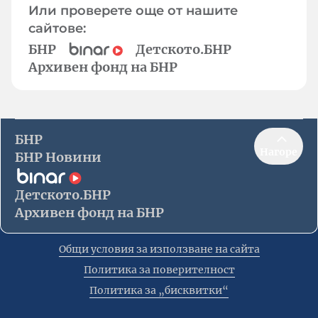
Или проверете още от нашите
сайтове:
БНР
Детското.БНР
Архивен фонд на БНР
БНР
Нагоре
БНР Новини
Детското.БНР
Архивен фонд на БНР
Общи условия за използване на сайта
Политика за поверителност
Политика за „бисквитки“