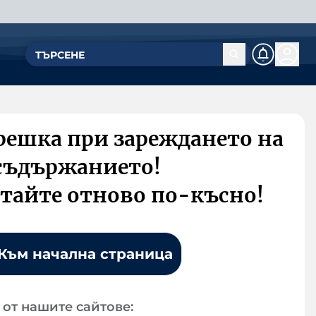
решка при зареждането на
съдържанието!
тайте отново по-късно!
Към начална страница
от нашите сайтове: