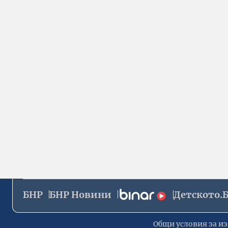
БНР
БНР Новини
Детското.
Общи условия за из