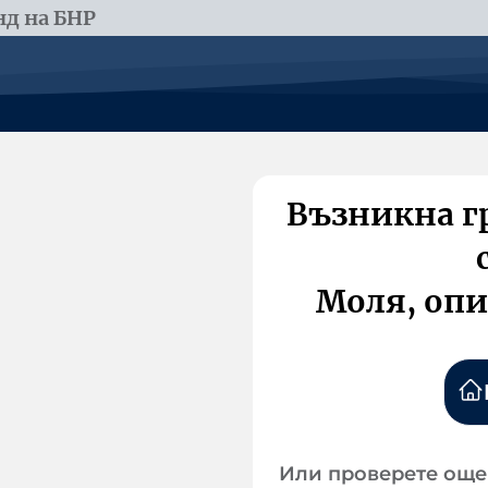
д на БНР
Възникна г
Моля, опи
Или проверете още 