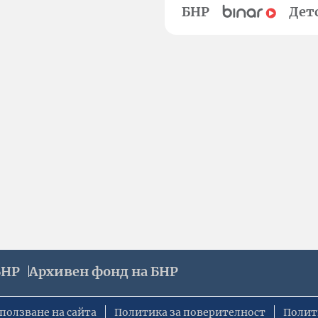
БНР
Дет
БНР
Архивен фонд на БНР
ползване на сайта
Политика за поверителност
Полит