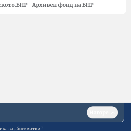
ското.БНР
Архивен фонд на БНР
Нагоре
ика за „бисквитки“