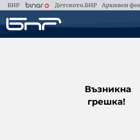
БНР
Детското.БНР
Архивен фон
Възникна
грешка!