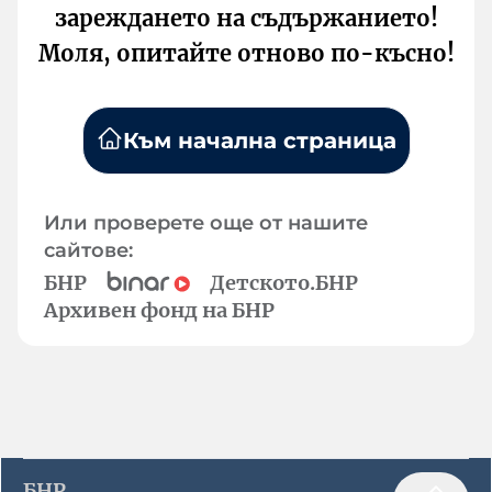
зареждането на съдържанието!
Моля, опитайте отново по-късно!
Към начална страница
Или проверете още от нашите
сайтове:
БНР
Детското.БНР
Архивен фонд на БНР
БНР