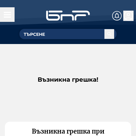
Възникна грешка!
Възникна грешка при