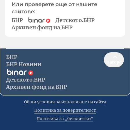
Или проверете още от нашите
сайтове:
БНР
Детското.БНР
Архивен фонд на БНР
БНР
Нагоре
БНР Новини
Детското.БНР
Архивен фонд на БНР
Общи условия за използване на сайта
Политика за поверителност
Политика за „бисквитки“