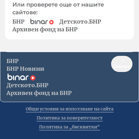
Или проверете още от нашите
сайтове:
БНР
Детското.БНР
Архивен фонд на БНР
БНР
Нагоре
БНР Новини
Детското.БНР
Архивен фонд на БНР
Общи условия за използване на сайта
Политика за поверителност
Политика за „бисквитки“