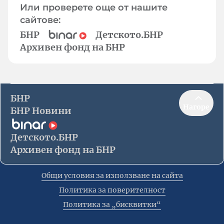
Или проверете още от нашите
сайтове:
БНР
Детското.БНР
Архивен фонд на БНР
БНР
Нагоре
БНР Новини
Детското.БНР
Архивен фонд на БНР
Общи условия за използване на сайта
Политика за поверителност
Политика за „бисквитки“