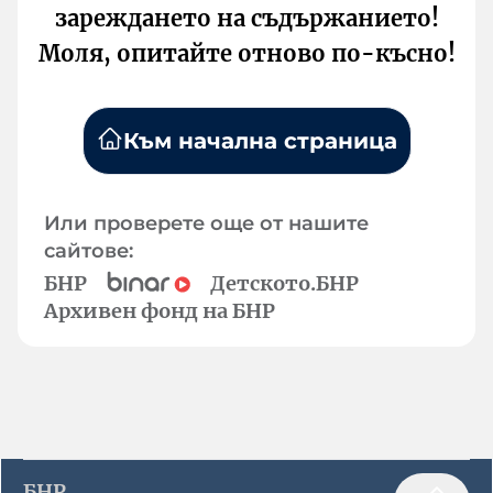
зареждането на съдържанието!
Моля, опитайте отново по-късно!
Към начална страница
Или проверете още от нашите
сайтове:
БНР
Детското.БНР
Архивен фонд на БНР
БНР