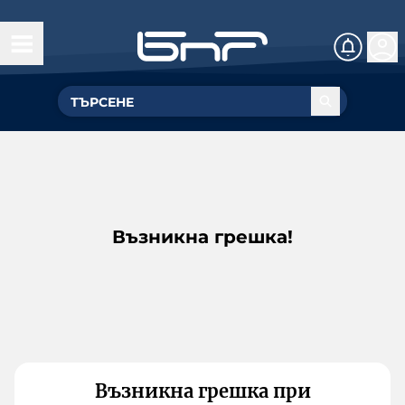
Възникна грешка!
Възникна грешка при