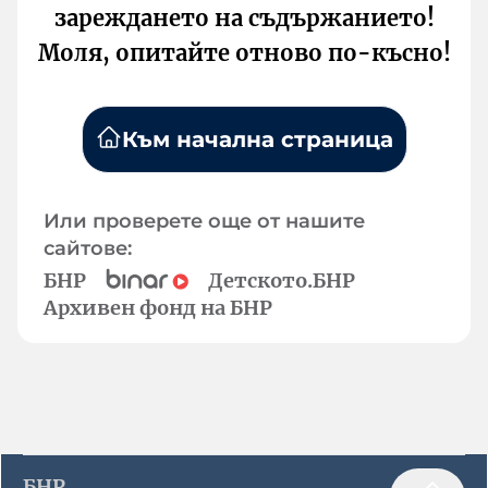
зареждането на съдържанието!
Моля, опитайте отново по-късно!
Към начална страница
Или проверете още от нашите
сайтове:
БНР
Детското.БНР
Архивен фонд на БНР
БНР