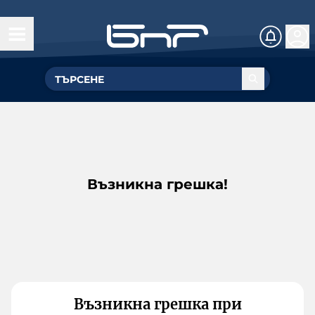
Възникна грешка!
Възникна грешка при