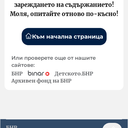
зареждането на съдържанието!
Моля, опитайте отново по-късно!
Към начална страница
Или проверете още от нашите
сайтове:
БНР
Детското.БНР
Архивен фонд на БНР
БНР