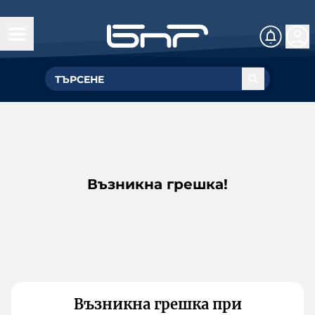
Възникна грешка!
Възникна грешка при