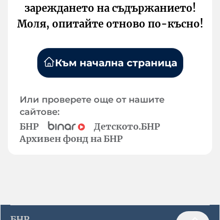
зареждането на съдържанието!
Моля, опитайте отново по-късно!
Към начална страница
Или проверете още от нашите
сайтове:
БНР
Детското.БНР
Архивен фонд на БНР
БНР