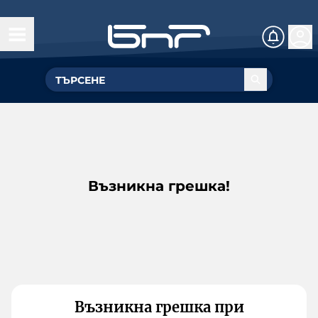
Възникна грешка!
Възникна грешка при